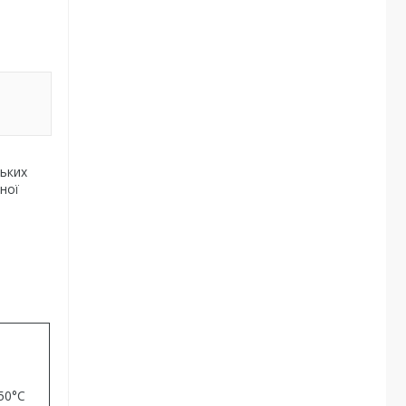
ських
ної
50°C