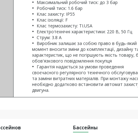
Максимальний робочий тиск: до 3 бар
Робочий тиск: 1.6 бар
Клас захисту: IP55
Клас ізоляції: F
Клас термозахисту: TI.USA
Електротехнічні характеристики: 220 B, 50 Гц
Струм: 3.8 А
Виробник залишає за собою право в будь-який
момент вносити зміни до комплектації, дизайну т
характеристик, що не погіршують якість товару, 
обов'язкового повідомлення покупця
Гарантія надається за умови проведення
своєчасного регулярного технічного обслуговув
та заміни витратних матеріалів. При монтажу нас
необхідно додатково встановити автомат захист
двигуна.
ассейнов
Бассейны