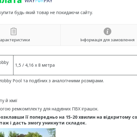
 купити будь-який товар не покидаючи сайту.
арактеристики
Інформація для замовлення
obby
1,5 / 4,16 х 8 метра
 Hobby Pool та подібних з аналогічними розмірами.
 й хімії
могою ремкомплекту для надувних ПВХ іграшок.
розклавши її попередньо на 15-20 хвилин на відкритому со
таж і дасть змогу уникнути складок.