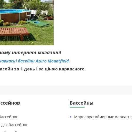
шому інтернет-магазині!
каркасні басейни Azuro Mountfield.
сейн за 1 день і за ціною каркасного.
ассейнов
Бассейны
бассейнов
Морозоустойчивные каркасн
 для бассейнов