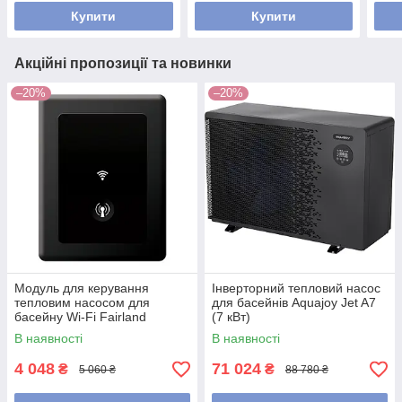
Купити
Купити
Акційні пропозиції та новинки
–20%
–20%
Модуль для керування
Інверторний тепловий насос
тепловим насосом для
для басейнів Aquajoy Jet A7
басейну Wi-Fi Fairland
(7 кВт)
В наявності
В наявності
4 048
71 024
₴
₴
5 060 ₴
88 780 ₴