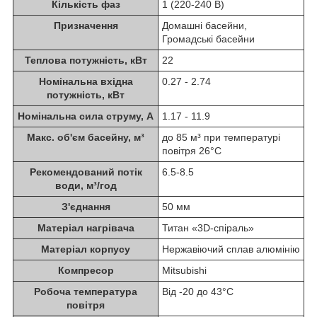
Кількість фаз
1 (220-240 В)
Призначення
Домашні басейни,
Громадські басейни
Теплова потужність, кВт
22
Номінальна вхідна
0.27 - 2.74
потужність, кВт
Номінальна сила струму, А
1.17 - 11.9
Макс. об'єм басейну, м³
до 85 м³ при температурі
повітря 26°C
Рекомендований потік
6.5-8.5
води, м³/год
З'єднання
50 мм
Матеріал нагрівача
Титан «3D-спіраль»
Матеріал корпусу
Нержавіючий сплав алюмінію
Компресор
Mitsubishi
Робоча температура
Від -20 до 43°C
повітря