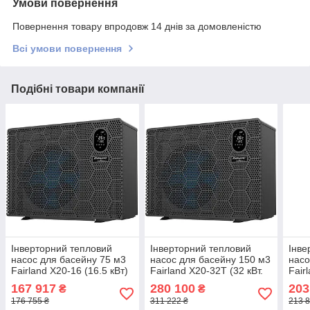
Умови повернення
Повернення товару впродовж 14 днів за домовленістю
Всі умови повернення
Подібні товари компанії
Інверторний тепловий
Інверторний тепловий
Інве
насос для басейну 75 м3
насос для басейну 150 м3
насо
Fairland X20-16 (16.5 кВт)
Fairland X20-32T (32 кВт.
Fair
380 В)
кВт)
167 917
280 100
203
₴
₴
176 755 ₴
311 222 ₴
213 8