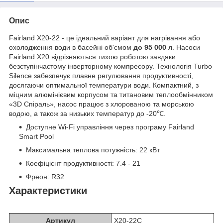
Опис
Fairland X20-22 - це ідеальний варіант для нагрівання або
охолодження води в басейні об'ємом
до 95 000
л. Насоси
Fairland X20 відрізняються тихою роботою завдяки
безступінчастому інверторному компресору. Технологія Turbo
Silence забезпечує плавне регулювання продуктивності,
досягаючи оптимальної температури води. Компактний, з
міцним алюмінієвим корпусом та титановим теплообмінником
«3D Спіраль», насос працює з хлорованою та морською
водою, а також за низьких температур до -20℃.
Доступне Wi-Fi управління через програму Fairland
Smart Pool
Максимальна теплова потужність: 22 кВт
Коефіцієнт продуктивності: 7.4 - 21
Фреон: R32
Характеристики
Артикул
X20-22C