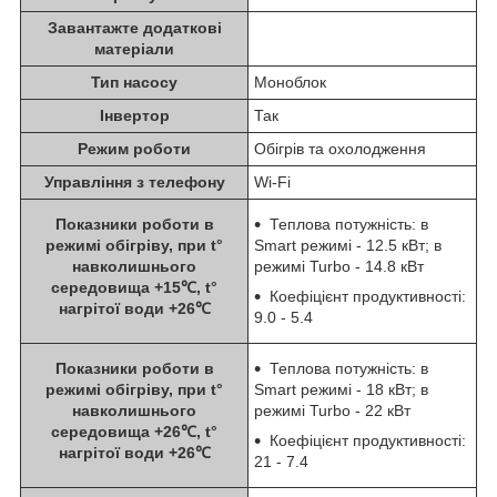
Завантажте додаткові
матеріали
Тип насосу
Моноблок
Інвертор
Так
Режим роботи
Обігрів та охолодження
Управління з телефону
Wi-Fi
Показники роботи в
Теплова потужність: в
режимі обігріву, при t°
Smart режимі - 12.5 кВт; в
навколишнього
режимі Turbo - 14.8 кВт
середовища +15℃, t°
Коефіцієнт продуктивності:
нагрітої води +26℃
9.0 - 5.4
Показники роботи в
Теплова потужність: в
режимі обігріву, при t°
Smart режимі - 18 кВт; в
навколишнього
режимі Turbo - 22 кВт
середовища +26℃, t°
Коефіцієнт продуктивності:
нагрітої води +26℃
21 - 7.4