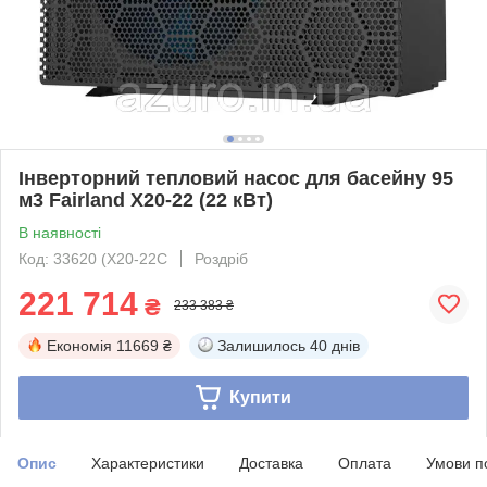
Інверторний тепловий насос для басейну 95
м3 Fairland X20-22 (22 кВт)
В наявності
Код: 33620 (X20-22C
Роздріб
221 714
₴
233 383 ₴
Економія
11669 ₴
Залишилось
40 днів
Купити
Опис
Характеристики
Доставка
Оплата
Умови п