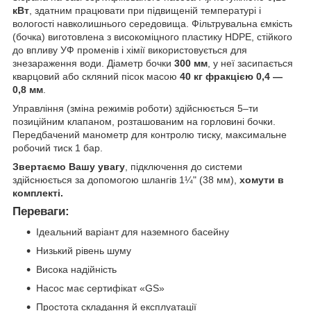
кВт
, здатним працювати при підвищеній температурі і
вологості навколишнього середовища. Фільтрувальна ємкість
(бочка) виготовлена з високоміцного пластику HDPE, стійкого
до впливу УФ променів і хімії використовується для
знезараження води. Діаметр бочки
300 мм
, у неї засипається
кварцовий або скляний пісок масою
40 кг фракцією 0,4 —
0,8 мм
.
Управління (зміна режимів роботи) здійснюється 5–ти
позиційним клапаном, розташованим на горловині бочки.
Передбачений манометр для контролю тиску, максимальне
робочий тиск 1 бар.
Звертаємо Вашу увагу
, підключення до системи
здійснюється за допомогою шлангів 1¼" (38 мм),
хомути в
комплекті.
Переваги:
Ідеальний варіант для наземного басейну
Низький рівень шуму
Висока надійність
Насос має сертифікат «GS»
Простота складання й експлуатації