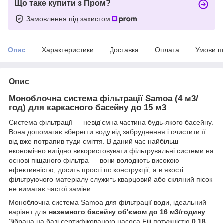
Що таке купити з Пром?
Замовлення під захистом
Опис
Характеристики
Доставка
Оплата
Умови п
Опис
Моноблочна система фільтрації Samoa (4 м3/
год) для каркасного басейну до 15 м3
Система фільтрації — невід'ємна частина будь-якого басейну.
Вона допомагає вберегти воду від забруднення і очистити її
від вже потрапив туди сміття. В даний час найбільш
економічно вигідно використовувати фільтрувальні системи на
основі піщаного фільтра — вони володіють високою
ефективністю, досить прості по конструкції, а в якості
фільтруючого матеріалу служить кварцовий або скляний пісок
не вимагає частої заміни.
Моноблочна система Samoa для фільтрації води, ідеальний
варіант для
наземного басейну об'ємом до 16 м3/годину
.
Зібрана на базі сертифікованого насоса Fiji потужністю
0,18