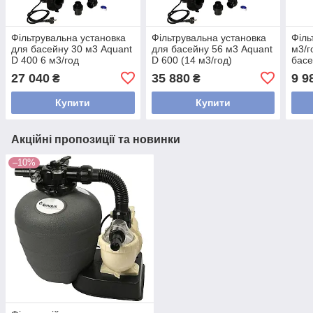
Фільтрувальна установка
Фільтрувальна установка
Філь
для басейну 30 м3 Aquant
для басейну 56 м3 Aquant
м3/г
D 400 6 м3/год
D 600 (14 м3/год)
басе
27 040
35 880
9 9
₴
₴
Купити
Купити
Акційні пропозиції та новинки
–10%